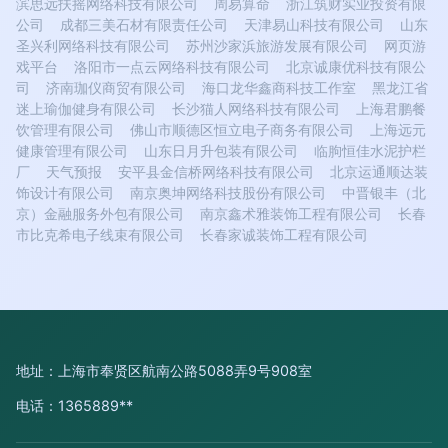
滨思远扶摇网络科技有限公司
周易算命
浙江筑财实业投资有限
公司
成都三美石材有限责任公司
天津易山科技有限公司
山东
圣兴利网络科技有限公司
苏州沙家浜旅游发展有限公司
网页游
戏平台
洛阳市一点云网络科技有限公司
北京诚康优科技有限公
司
济南珈仪商贸有限公司
海口龙华鑫商科技工作室
黑龙江省
迷上瑜伽健身有限公司
长沙猫人网络科技有限公司
上海君鹏餐
饮管理有限公司
佛山市顺德区恒立电子商务有限公司
上海远元
健康管理有限公司
山东日月升包装有限公司
临朐恒佳水泥护栏
厂
天气预报
安平县金信桥网络科技有限公司
北京运通顺达装
饰设计有限公司
南京奥坤网络科技股份有限公司
中晋银丰（北
京）金融服务外包有限公司
南京鑫术雅装饰工程有限公司
长春
市比克希电子线束有限公司
长春家诚装饰工程有限公司
地址：上海市奉贤区航南公路5088弄9号908室
电话：1365889**