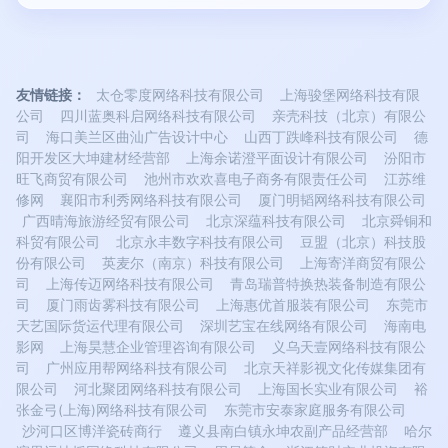
友情链接：
太仓零度网络科技有限公司
上海骏堡网络科技有限
公司
四川蓝奥科启网络科技有限公司
亲壳科技（北京）有限公
司
海口美兰区曲汕广告设计中心
山西丁跌峰科技有限公司
德
阳开发区大坤建材经营部
上海余诺澄平面设计有限公司
汾阳市
旺飞商贸有限公司
池州市欢欢喜电子商务有限责任公司
江苏维
修网
襄阳市利秀网络科技有限公司
厦门明韬网络科技有限公司
广西晴海旅游经贸有限公司
北京深蕴科技有限公司
北京舜铜和
科贸有限公司
北京永丰数字科技有限公司
豆盟（北京）科技股
份有限公司
英麦尔（南京）科技有限公司
上海寄洋商贸有限公
司
上海传迈网络科技有限公司
青岛瑞普特换热装备制造有限公
司
厦门雨齿雾科技有限公司
上海惠优首服装有限公司
东莞市
天艺国际货运代理有限公司
深圳艺宝在线网络有限公司
海南电
影网
上海昊慧企业管理咨询有限公司
义乌天壹网络科技有限公
司
广州应用帮网络科技有限公司
北京天祥影视文化传媒集团有
限公司
河北聚团网络科技有限公司
上海国长实业有限公司
裕
张金弓(上海)网络科技有限公司
东莞市安泰家庭服务有限公司
沙河口区博洋瓷砖商行
遵义县南白镇永坤农副产品经营部
哈尔